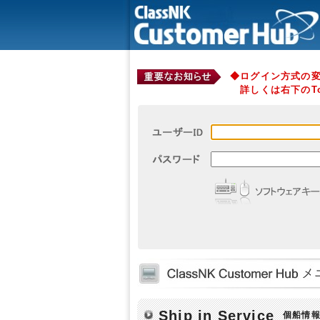
◆ログイン方式の
詳しくは右下のTo
Ship in Service
個船情